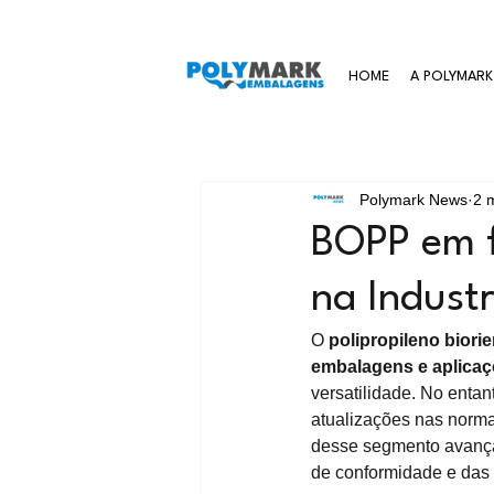
HOME
A POLYMARK
Polymark News
2 m
BOPP em f
na Industr
O 
polipropileno biori
embalagens e aplicaç
versatilidade. No entan
atualizações nas norma
desse segmento avança
de conformidade e das 