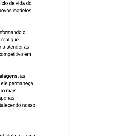
clo de vida do 
novos modelos 
sformando o 
real que 
 a atender às 
competitivo em 
alagens,
 as 
e ele permaneça 
ro mais 
 apenas 
talecendo nosso 
entado) para uma 