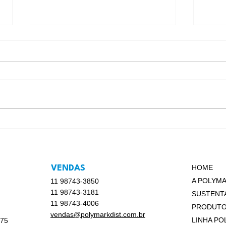
BOPP em foco: Quando a
BOPP
embalagem entra em campo
shelf
HOME
VENDAS
A POLYM
11 98743-3850
11 98743-3181
SUSTENTA
11 98743-4006
PRODUT
vendas@polymarkdist.com.br
LINHA PO
 75