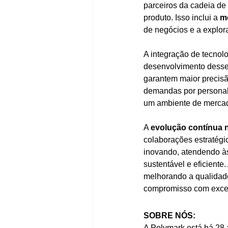
parceiros da cadeia de
produto. Isso inclui a 
me
de negócios e a explo
A integração de tecnol
desenvolvimento desse
garantem maior precisã
demandas por personali
um ambiente de merca
A 
evolução contínua 
colaborações estratégi
inovando, atendendo à
sustentável e eficient
melhorando a qualidad
compromisso com excel
SOBRE NÓS:
A Polymark está há 28 a