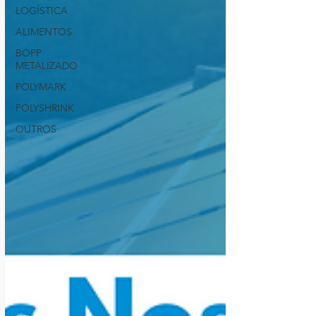
LOGÍSTICA
ALIMENTOS
BOPP
METALIZADO
POLYMARK
POLYSHRINK
OUTROS