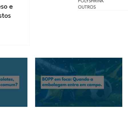
POLYSHRINK
so e
OUTROS
stos
flores e presentes têm
BOPP em foco: Quando a embalagem entra em campo