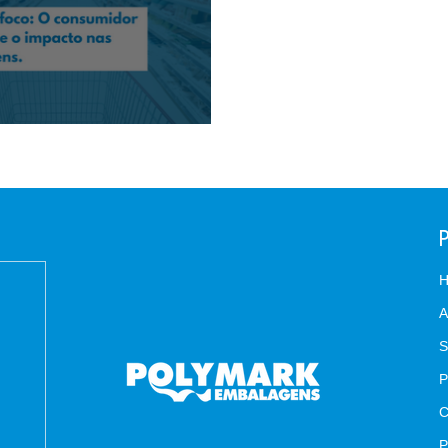
o: O consumidor moderno e o impacto nas
A
S
C