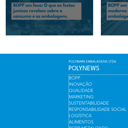
BOPP em foco: O que as festas juninas revelam sobre o
BOPP em foc
consumo e as embalagens
embalagens
POLYMARK EMBALAGENS LTDA
POLYNEWS
BOPP
INOVAÇÃO
QUALIDADE
MARKETING
SUSTENTABILIDADE
RESPONSABILIDADE SOCIAL
LOGÍSTICA
ALIMENTOS