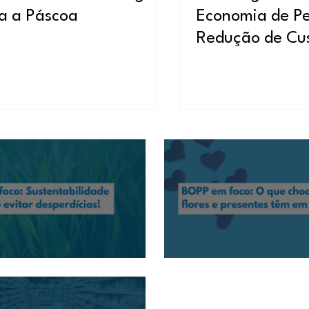
a a Páscoa
Economia de Pe
Redução de Cu
: Sustentabilidade também é evitar
BOPP em foco: O que chocolates, 
em comum?