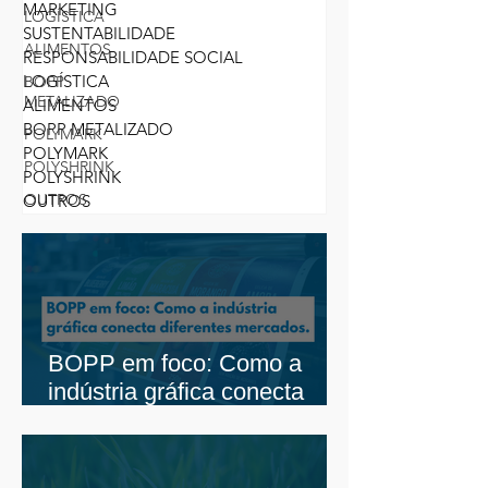
MARKETING
LOGÍSTICA
SUSTENTABILIDADE
ALIMENTOS
RESPONSABILIDADE SOCIAL
LOGÍSTICA
BOPP
METALIZADO
ALIMENTOS
BOPP METALIZADO
POLYMARK
POLYMARK
POLYSHRINK
POLYSHRINK
OUTROS
OUTROS
BOPP em foco: Como a
indústria gráfica conecta
diferentes mercados