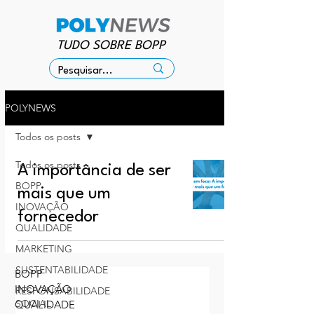
TUDO SOBRE BOPP
POLYNEWS
Todos os posts
Todos os posts
A importância de ser
BOPP
mais que um
INOVAÇÃO
fornecedor
QUALIDADE
MARKETING
SUSTENTABILIDADE
BOPP
INOVAÇÃO
RESPONSABILIDADE
SOCIAL
QUALIDADE