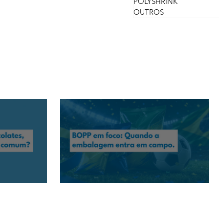
POLYSHRINK
OUTROS
flores e presentes têm
BOPP em foco: Quando a embalagem entra em campo