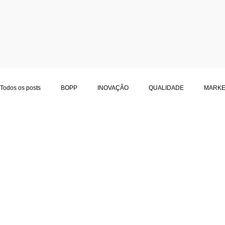
Todos os posts
BOPP
INOVAÇÃO
QUALIDADE
MARKE
LOGÍSTICA
ALIMENTOS
BOPP METALIZADO
POLYM