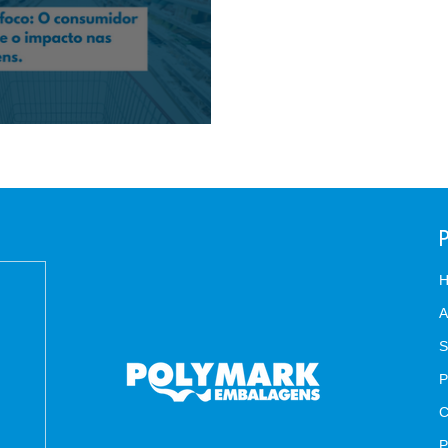
o: O consumidor moderno e o impacto nas
A
S
C