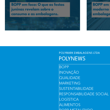
BOPP em foco: O que as festas juninas revelam sobre o
BOPP em foc
consumo e as embalagens
embalagens
POLYMARK EMBALAGENS LTDA
POLYNEWS
BOPP
INOVAÇÃO
QUALIDADE
MARKETING
SUSTENTABILIDADE
RESPONSABILIDADE SOCIAL
LOGÍSTICA
ALIMENTOS