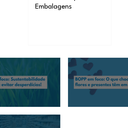
Embalagens
: Sustentabilidade também é evitar
BOPP em foco: O que chocolates, 
em comum?