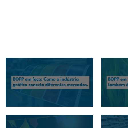
BOPP em foco: Como a indústria gráfica conecta
BOPP em foco
diferentes mercados
desperdícios