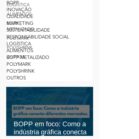
BOPP
LOGÍSTICA
INOVAÇÃO
ALIMENTOS
QUALIDADE
MARKETING
BOPP
METALIZADO
SUSTENTABILIDADE
RESPONSABILIDADE SOCIAL
POLYMARK
LOGÍSTICA
POLYSHRINK
ALIMENTOS
OUTROS
BOPP METALIZADO
POLYMARK
POLYSHRINK
OUTROS
BOPP em foco: Como a
indústria gráfica conecta