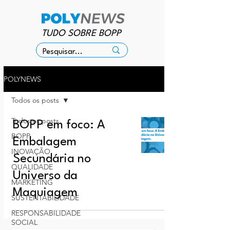
TUDO SOBRE BOPP
POLYNEWS
Todos os posts
Todos os posts
BOPP em foco: A
BOPP
Embalagem
INOVAÇÃO
Secundária no
QUALIDADE
Universo da
MARKETING
Maquiagem
SUSTENTABILIDADE
RESPONSABILIDADE
SOCIAL